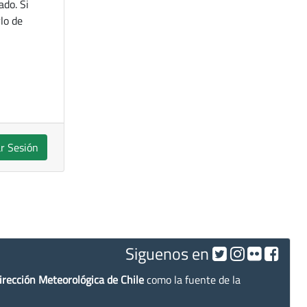
ado. Si
lo de
ar Sesión
Siguenos en
irección Meteorológica de Chile
como la fuente de la