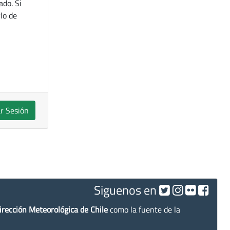
ado. Si
lo de
ar Sesión
Siguenos en
irección Meteorológica de Chile
como la fuente de la