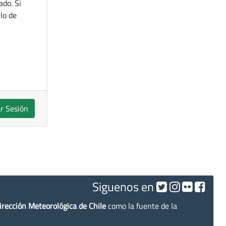
ado. Si
lo de
ar Sesión
Siguenos en
irección Meteorológica de Chile
como la fuente de la