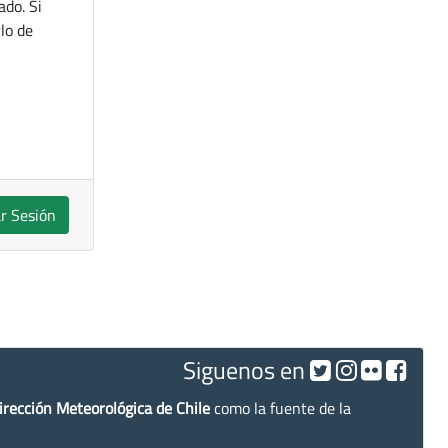
ado. Si
lo de
ar Sesión
Siguenos en
irección Meteorológica de Chile
como la fuente de la