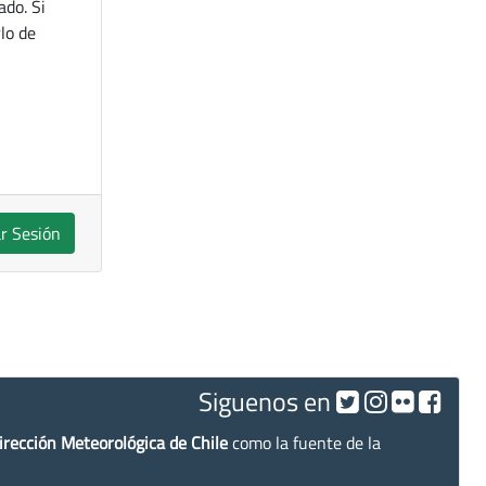
ado. Si
lo de
ar Sesión
Siguenos en
irección Meteorológica de Chile
como la fuente de la