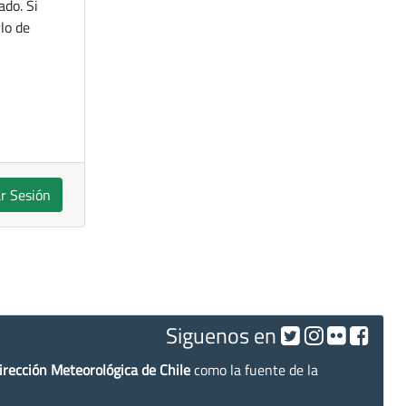
ado. Si
lo de
ar Sesión
Siguenos en
irección Meteorológica de Chile
como la fuente de la