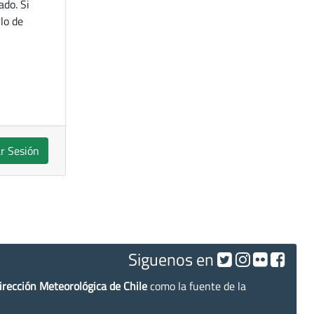
ado. Si
lo de
ar Sesión
Siguenos en
irección Meteorológica de Chile
como la fuente de la