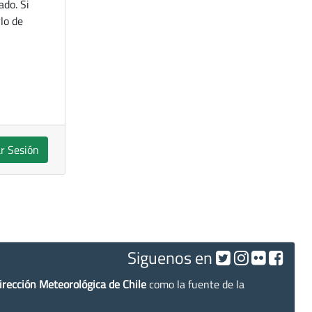
ado. Si
lo de
ar Sesión
Siguenos en
irección Meteorológica de Chile
como la fuente de la