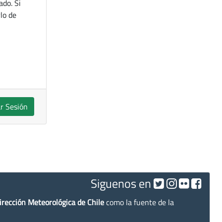
ado. Si
lo de
ar Sesión
Siguenos en
irección Meteorológica de Chile
como la fuente de la