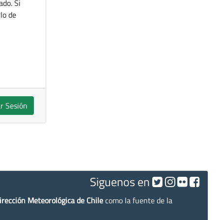
ado. Si
lo de
ar Sesión
Siguenos en
irección Meteorológica de Chile
como la fuente de la