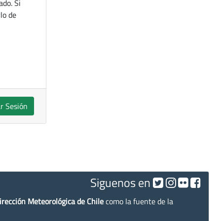
ado. Si
lo de
ar Sesión
Siguenos en
irección Meteorológica de Chile
como la fuente de la