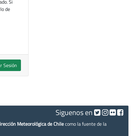
ado. Si
lo de
ar Sesión
Siguenos en
irección Meteorológica de Chile
como la fuente de la