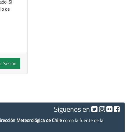
ado. Si
lo de
ar Sesión
Siguenos en
irección Meteorológica de Chile
como la fuente de la