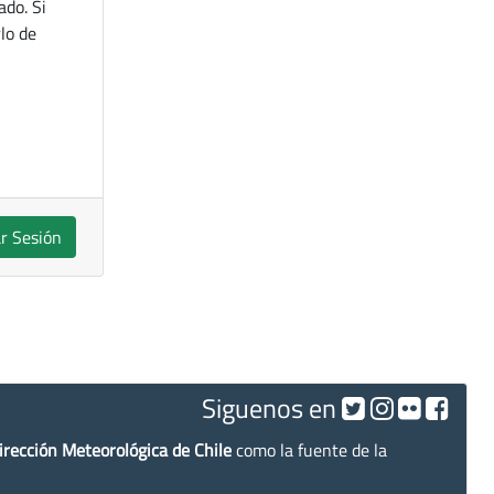
ado. Si
lo de
ar Sesión
Siguenos en
irección Meteorológica de Chile
como la fuente de la