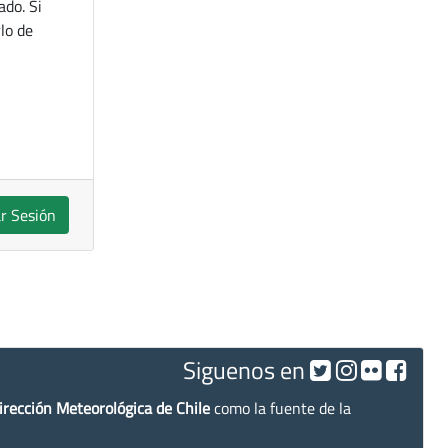
ado. Si
lo de
ar Sesión
Siguenos en
irección Meteorológica de Chile
como la fuente de la