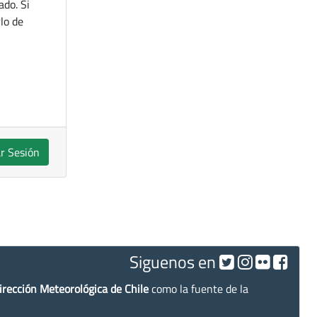
ado. Si
lo de
ar Sesión
Siguenos en
irección Meteorológica de Chile
como la fuente de la