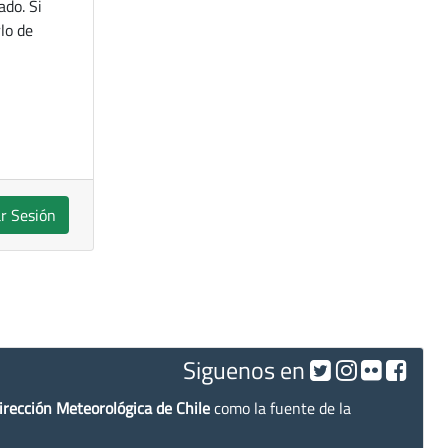
ado. Si
lo de
ar Sesión
Siguenos en
irección Meteorológica de Chile
como la fuente de la