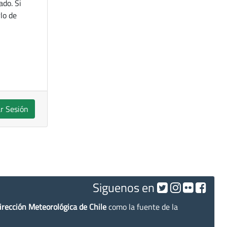
ado. Si
lo de
ar Sesión
Siguenos en
irección Meteorológica de Chile
como la fuente de la