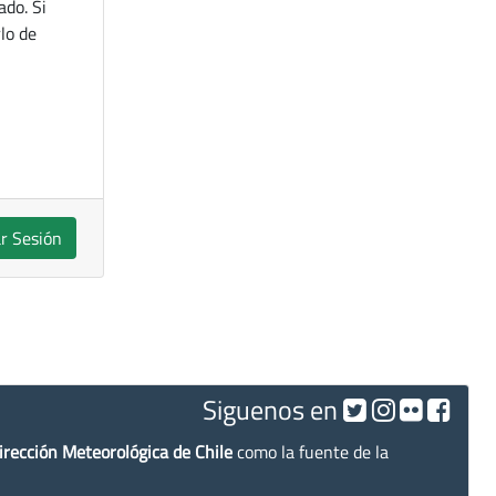
ado. Si
lo de
ar Sesión
Siguenos en
irección Meteorológica de Chile
como la fuente de la