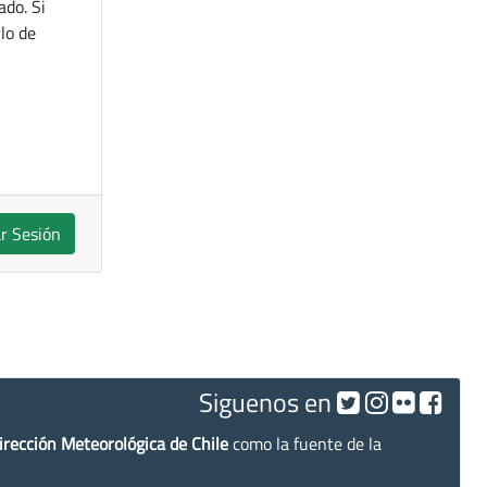
ado. Si
lo de
ar Sesión
Siguenos en
irección Meteorológica de Chile
como la fuente de la