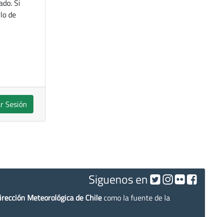
ado. Si
lo de
ar Sesión
Siguenos en
irección Meteorológica de Chile
como la fuente de la