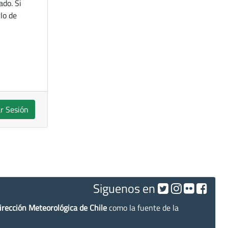
ado. Si
lo de
ar Sesión
Siguenos en
irección Meteorológica de Chile
como la fuente de la