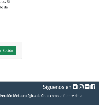
ado. Si
lo de
ar Sesión
Siguenos en
irección Meteorológica de Chile
como la fuente de la