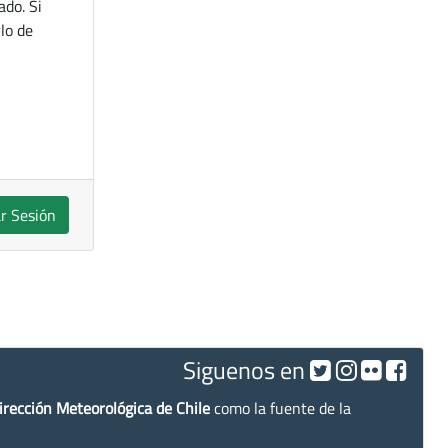
ado. Si
lo de
ar Sesión
Siguenos en
irección Meteorológica de Chile
como la fuente de la