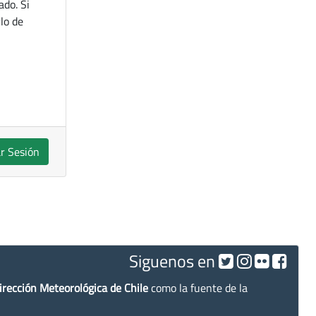
ado. Si
lo de
ar Sesión
Siguenos en
irección Meteorológica de Chile
como la fuente de la