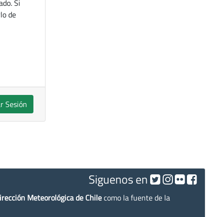
ado. Si
lo de
ar Sesión
Siguenos en
irección Meteorológica de Chile
como la fuente de la