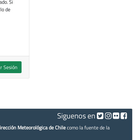
ado. Si
lo de
ar Sesión
Siguenos en
irección Meteorológica de Chile
como la fuente de la