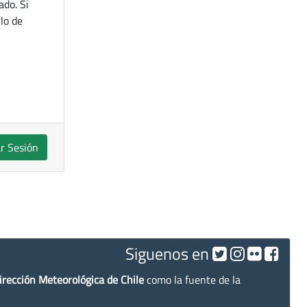
ado. Si
lo de
ar Sesión
Siguenos en
irección Meteorológica de Chile
como la fuente de la