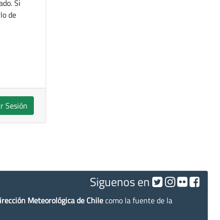
ado. Si
lo de
ar Sesión
Siguenos en
irección Meteorológica de Chile
como la fuente de la