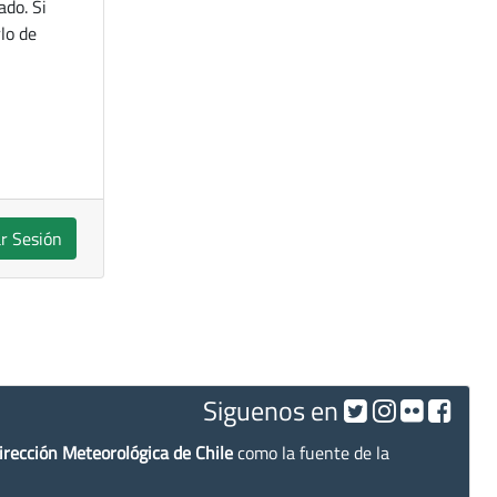
ado. Si
lo de
ar Sesión
Siguenos en
irección Meteorológica de Chile
como la fuente de la