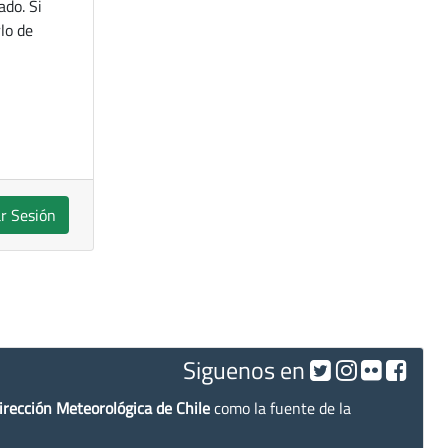
ado. Si
lo de
ar Sesión
Siguenos en
irección Meteorológica de Chile
como la fuente de la