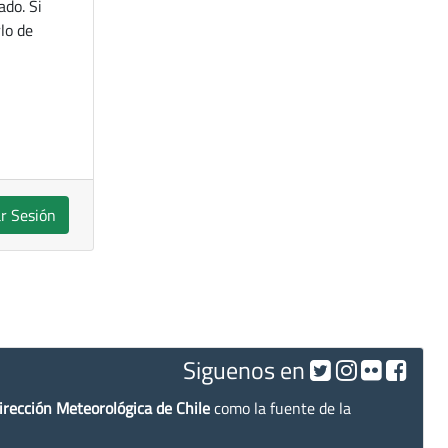
ado. Si
lo de
ar Sesión
Siguenos en
irección Meteorológica de Chile
como la fuente de la