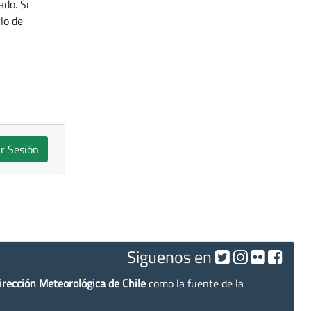
ado. Si
lo de
ar Sesión
Siguenos en
irección Meteorológica de Chile
como la fuente de la