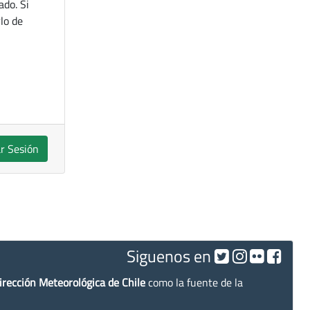
ado. Si
lo de
ar Sesión
Siguenos en
irección Meteorológica de Chile
como la fuente de la