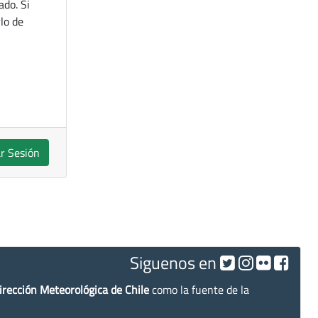
ado. Si
lo de
ar Sesión
Siguenos en
irección Meteorológica de Chile
como la fuente de la