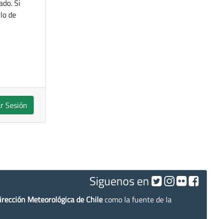
ado. Si
lo de
ar Sesión
Siguenos en
irección Meteorológica de Chile
como la fuente de la