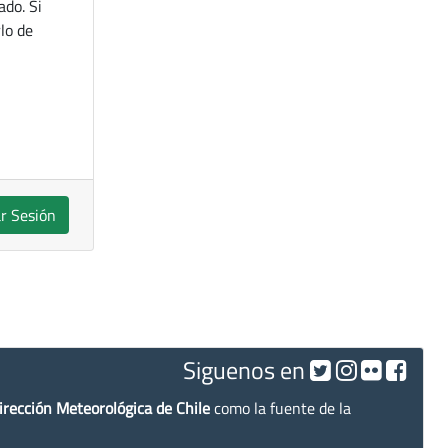
ado. Si
lo de
ar Sesión
Siguenos en
irección Meteorológica de Chile
como la fuente de la