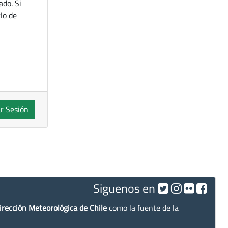
ado. Si
lo de
ar Sesión
Siguenos en
irección Meteorológica de Chile
como la fuente de la