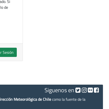
ado. Si
lo de
ar Sesión
Siguenos en
irección Meteorológica de Chile
como la fuente de la