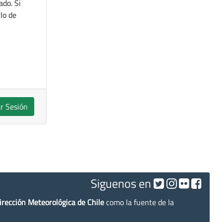
ado. Si
lo de
ar Sesión
Siguenos en
irección Meteorológica de Chile
como la fuente de la