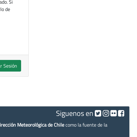
ado. Si
lo de
ar Sesión
Siguenos en
irección Meteorológica de Chile
como la fuente de la