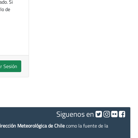
ado. Si
lo de
ar Sesión
Siguenos en
irección Meteorológica de Chile
como la fuente de la