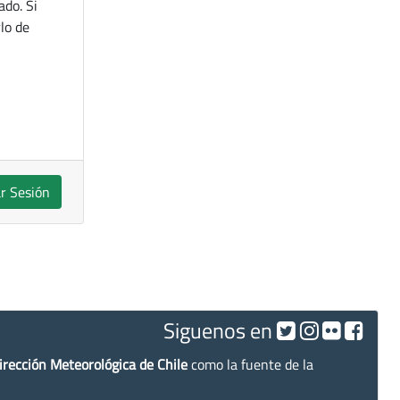
ado. Si
lo de
ar Sesión
Siguenos en
irección Meteorológica de Chile
como la fuente de la