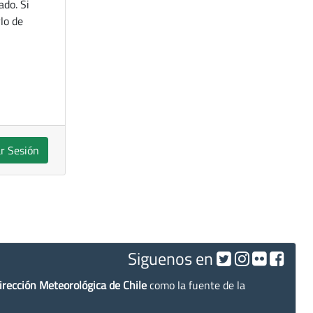
ado. Si
lo de
ar Sesión
Siguenos en
irección Meteorológica de Chile
como la fuente de la