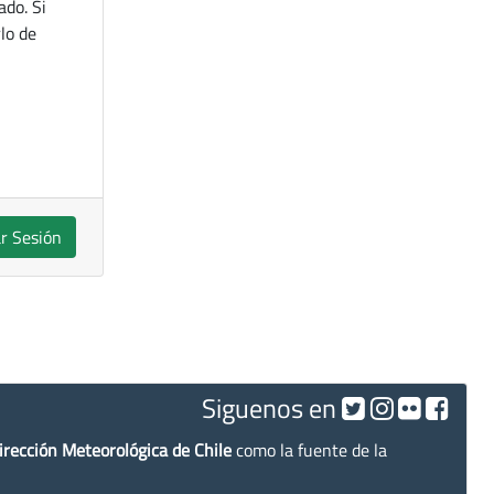
ado. Si
lo de
ar Sesión
Siguenos en
irección Meteorológica de Chile
como la fuente de la