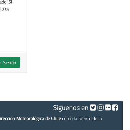
ado. Si
lo de
ar Sesión
Siguenos en
irección Meteorológica de Chile
como la fuente de la