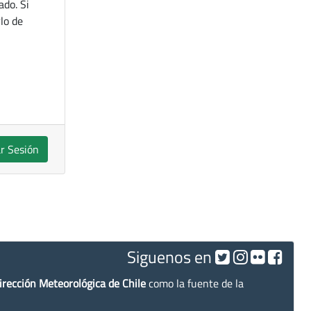
ado. Si
lo de
ar Sesión
Siguenos en
irección Meteorológica de Chile
como la fuente de la