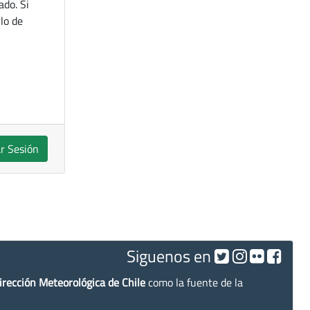
ado. Si
lo de
ar Sesión
Siguenos en
irección Meteorológica de Chile
como la fuente de la