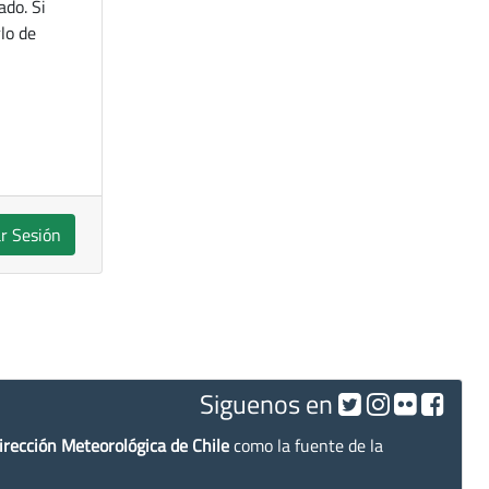
ado. Si
lo de
ar Sesión
Siguenos en
irección Meteorológica de Chile
como la fuente de la