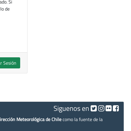
ado. Si
lo de
ar Sesión
Siguenos en
irección Meteorológica de Chile
como la fuente de la